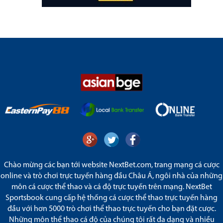
Chào mừng các bạn tới website NextBet.com, trang mạng cá cược
online và trò chơi trực tuyến hàng đầu Châu Á, ngôi nhà của những
môn cá cược thể thao và cá độ trực tuyến trên mạng. NextBet
Sportsbook cung cấp hệ thống cá cược thể thao trực tuyến hàng
đầu với hơn 5000 trò chơi thể thao trực tuyến cho bạn đặt cược.
Những môn thể thao cá độ của chúng tôi rất đa dạng và nhiều